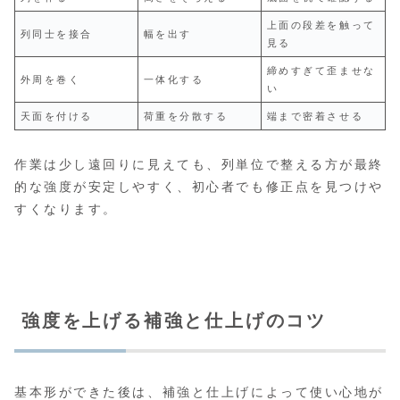
上面の段差を触って
列同士を接合
幅を出す
見る
締めすぎて歪ませな
外周を巻く
一体化する
い
天面を付ける
荷重を分散する
端まで密着させる
作業は少し遠回りに見えても、列単位で整える方が最終
的な強度が安定しやすく、初心者でも修正点を見つけや
すくなります。
強度を上げる補強と仕上げのコツ
基本形ができた後は、補強と仕上げによって使い心地が