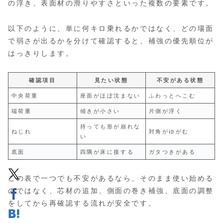
の浮き、表面材の滑りやすさといった複数の要素です。
以下のように、単に何キロ乗れるかではなく、どの場面
で弱さが出るかを分けて確認すると、補強の優先順位が
はっきりします。
確認項目
見たい状態
不安がある状態
中央荷重
座面がほぼ沈まない
ふわっとへこむ
端荷重
傾きが小さい
片側が浮く
持っても形が崩れな
ねじれ
対角がゆがむ
い
底面
四隅が床に接する
ガタつきがある
この表で一つでも不安があるなら、そのまま使い始める
のではなく、芯材の追加、側面の巻き補強、底面の調整
をしてから再確認する流れが安全です。