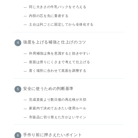
同じ大きさの牛乳パックをそろえる
内部の芯を先に量産する
土台は列ごとに固定してから全体化する
強度を上げる補強と仕上げのコツ
外周補強は角を意識すると効きやすい
座面は滑りにくさまで考えて仕上げる
置く場所に合わせて底面を調整する
安全に使うための判断基準
完成直後より数日後の再点検が大切
家庭内で決めておきたい使用ルール
市販品に切り替えた方がよいサイン
手作り前に押さえたいポイント