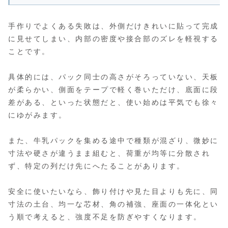
手作りでよくある失敗は、外側だけきれいに貼って完成
に見せてしまい、内部の密度や接合部のズレを軽視する
ことです。
具体的には、パック同士の高さがそろっていない、天板
が柔らかい、側面をテープで軽く巻いただけ、底面に段
差がある、といった状態だと、使い始めは平気でも徐々
にゆがみます。
また、牛乳パックを集める途中で種類が混ざり、微妙に
寸法や硬さが違うまま組むと、荷重が均等に分散され
ず、特定の列だけ先にへたることがあります。
安全に使いたいなら、飾り付けや見た目よりも先に、同
寸法の土台、均一な芯材、角の補強、座面の一体化とい
う順で考えると、強度不足を防ぎやすくなります。