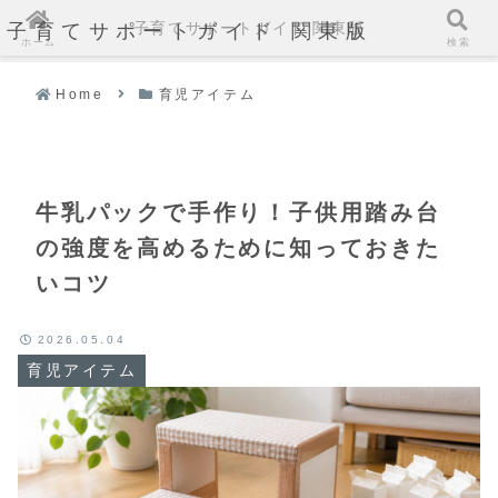
子育てサポートガイド 関東版
子育てサポートガイド 関東版
ホーム
検索
Home
育児アイテム
牛乳パックで手作り！子供用踏み台
の強度を高めるために知っておきた
いコツ
2026.05.04
育児アイテム