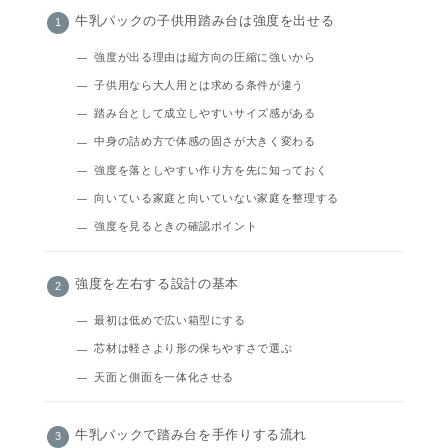
牛乳パックの子供用踏み台は強度を出せる
強度が出る理由は縦方向の圧縮に強いから
子供用なら大人用とは求める条件が違う
踏み台として成立しやすいサイズ感がある
中身の詰め方で体感の固さが大きく変わる
強度を落としやすい作り方を先に知っておく
向いている家庭と向いていない家庭を整理する
強度を見るときの確認ポイント
強度を左右する設計の基本
最初は低めで広い箱型にする
芯材は軽さより形の保ちやすさで選ぶ
天面と側面を一体化させる
牛乳パックで踏み台を手作りする流れ