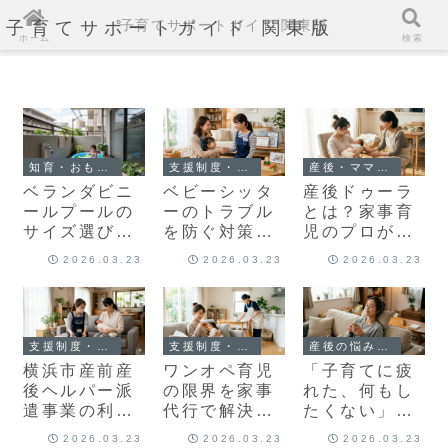
子育てサポートガイド 関東版
子育てサポートガイド 関東版
ホーム
検索
知育・おもちゃ
支援制度・サポート
産後・ママのケア
ベランダビニ
ベビーシッタ
産後ドゥーラ
ールプールの
ーのトラブル
とは？家事育
サイズ選びと
を防ぐ対策ガ
児のプロが母
注意点！失敗
イド｜事例別
親を支えるメ
2026.03.23
2026.03.23
2026.03.23
しない設置の
の対処法と安
リットと利用
コツ
全な選び方
料金・選び方
を徹底解説
支援制度・サポート
支援制度・サポート
産後の悩み・不安
ワンオペ育児
横浜市産前産
「子育てに疲
の限界を家事
後ヘルパー派
れた、何もし
代行で解決｜
遣事業の利用
たくない」あ
心の余裕を取
ガイド｜料金
なたにすぐ試
2026.03.23
2026.03.23
2026.03.23