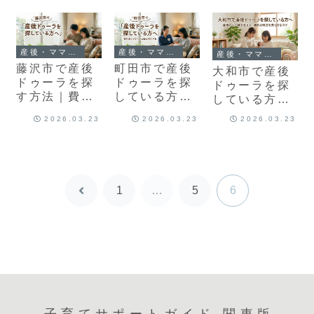
り戻す活用術
や支援内容・
してほしい解
申請方法を解
消法
説
産後・ママのケア
産後・ママのケア
産後・ママのケア
藤沢市で産後
町田市で産後
大和市で産後
ドゥーラを探
ドゥーラを探
ドゥーラを探
す方法｜費用
している方へ
している方へ
や制度を徹底
｜ニーズに合
｜今すぐ頼れ
2026.03.23
2026.03.23
2026.03.23
解説
ったサポート
るサポートを
を見つけよう
見つける方法
1
…
5
6
前
へ