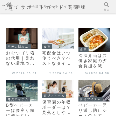
子育てサポートガイド 関東版
子育てサポートガイド 関東版
ホーム
検索
産後の悩み・不安
食事
食事
おむつゴミ箱
宅配食はいつ
冷凍弁当は共
の代用｜臭わ
使うべき？ベ
働き家庭の夕
ない環境づく
ストなタイミ
食負担を減ら
りに効果的な
ングで便利に
す！無理なく
組み合わせ術
活用しよう
2026.05.04
2026.04.30
2026.04.30
続ける選び方
と活用のコツ
育児アイテム
育児アイテム
育児アイテム
保育園の年収
B型ベビーカ
ベビーカー照
ボーダーは？
ーは腰座り前
り返し防止シ
見落としやす
に使わないの
ートのおすす