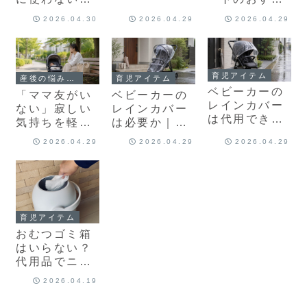
い判断基準ま
が基本｜安全
め商品｜暑さ
で整理して解
2026.04.30
2026.04.29
2026.04.29
な代替策と買
対策をシート
説
い替え判断の
選びから整え
見極め方
よう
育児アイテム
産後の悩み・不安
育児アイテム
ベビーカーの
「ママ友がい
ベビーカーの
レインカバー
ない」寂しい
レインカバー
は代用できる
気持ちを軽く
は必要か｜買
が条件あり｜
して孤独を減
うべきか迷っ
2026.04.29
2026.04.29
2026.04.29
急場しのぎの
らす考え方
たときの判断
方法と避けた
基準をチェッ
い使い方を解
ク！
説
育児アイテム
おむつゴミ箱
はいらない？
代用品でニオ
イを防ぐ工夫
2026.04.19
と失敗しない
選び方